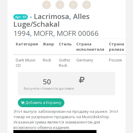
-
Lacrimosa
,
Alles
Арт: 93
Luge/Schakal
1994
,
MOFR
,
MOFR 00066
Категория
Жанр
Стиль
Страна
Страна
исполнителя
релиза
Dark Music
Rock
Gothic
Germany
Россия
CD
Rock
50
Без учета стоимости доставки
Добавить в Корзину
Этот выпуск заблокирован на продажу на рынке. Этот
товар не разрешено продавать на Musicdiskshop.
Указанная сумма является эквивалентом для
возможного обмена издания.