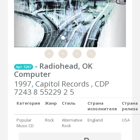
-
Radiohead
,
OK
Арт: 5267
Computer
1997
,
Capitol Records
,
CDP
7243 8 55229 2 5
Категория
Жанр
Стиль
Страна
Страна
исполнителя
релиза
Popular
Rock
Alternative
England
USA
Music CD
Rock