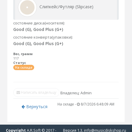
Слипкейс/Футляр (Slipcase)
состояние диска(носителя):
Good (G), Good Plus (G+)
состояние конверта(упаковки):
Good (G), Good Plus (G+)
Вес, грамм
117
Статус
На складе
Написать владельцу
Владелец: Admin
На складе -
8/7/2026 6:48:09 AM
Вернуться
Copyright
A.R.Soft © 2017 -
Версия 1.3, info@musicdiskshop.ru