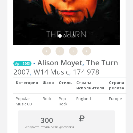
-
Alison Moyet
,
The Turn
Арт: 5263
2007
,
W14 Music
,
174 978
Категория
Жанр
Стиль
Страна
Страна
исполнителя
релиза
Popular
Rock
Pop
England
Europe
Music CD
Rock
300
Без учета стоимости доставки