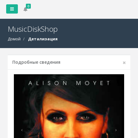
0
MusicDiskShop
Домой
Детализация
Подробные сведения