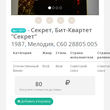
-
Секрет
,
Бит-Квартет
Арт: 5217
"Секрет"
1987
,
Мелодия
,
С60 28805 005
Категория
Жанр
Стиль
Страна
Страна
исполнителя
релиза
Отечественный
Rock
Beat
Советский
Советс
Винил
союз
союз
80
Без учета стоимости доставки
Добавить в Корзину