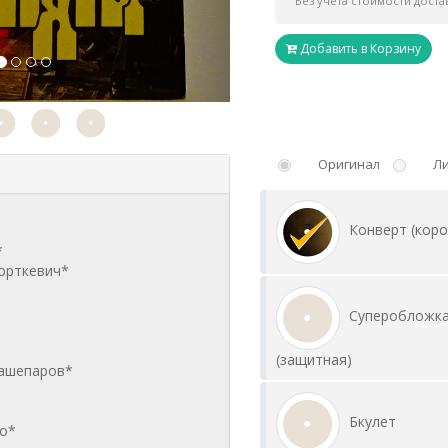
Без учета стоимости доста
Добавить в Корзину
Оригинал
Л
Конверт (коро
Суперобложк
(защитная)
Бкулет