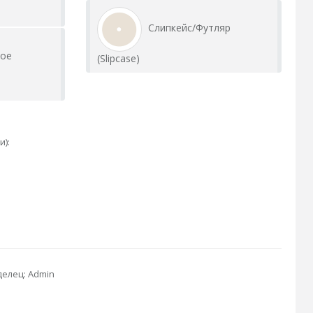
Слипкейс/Футляр
ное
(Slipcase)
и):
елец: Admin