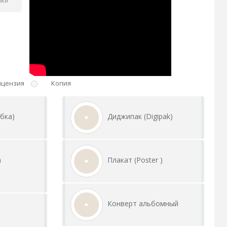
вки
ицензия
Копия
бка)
Диджипак (Digipak)
а
Плакат (Poster )
Конверт альбомный