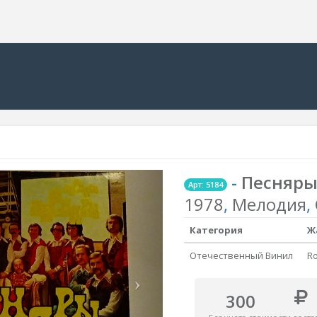
-
Песняр
Арт: 5184
1978
,
Мелодия
,
Категория
Ж
Отечественный Винил
R
300