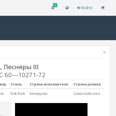
0
Войти
ы
,
Песняры III
С 60—10271-72
анр
Стиль
Страна исполнителя
Страна релиза
ock
Folk Rock
Белорусия
Советский союз