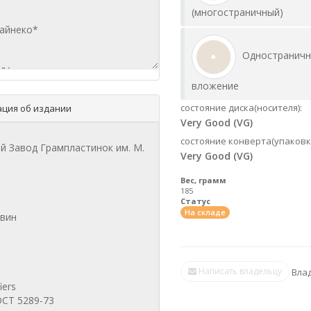
(многостраничный)
Одностранич
вложение
состояние диска(носителя):
ция об издании
Very Good (VG)
состояние конверта(упаковк
Very Good (VG)
Вес, грамм
185
Статус
На складе
Написать владельцу
Влад