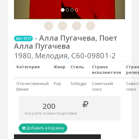
-
Алла Пугачева
,
Поет
Арт: 5171
Алла Пугачева
1980
,
Мелодия
,
С60-09801-2
Категория
Жанр
Стиль
Страна
Стра
исполнителя
рели
Отечественный
Pop
Schlager
Советский
Совет
Винил
союз
союз
200
Без учета стоимости доставки
Добавить в Корзину