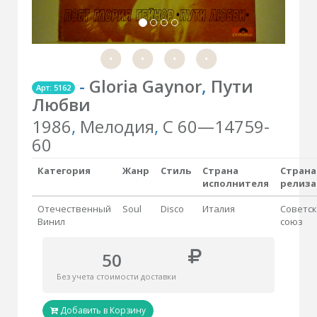
-
Gloria Gaynor
,
Пути
Арт: 5162
Любви
1986
,
Мелодия
,
C 60—14759-
60
Категория
Жанр
Стиль
Страна
Страна
исполнителя
релиза
Отечественный
Soul
Disco
Италия
Советс
Винил
союз
50
Без учета стоимости доставки
Добавить в Корзину