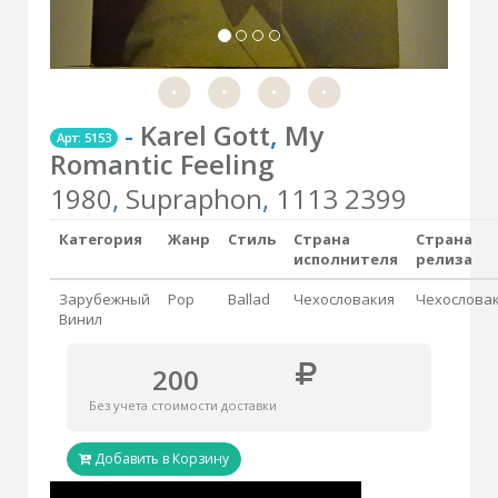
-
Karel Gott
,
My
Арт: 5153
Romantic Feeling
1980
,
Supraphon
,
1113 2399
Категория
Жанр
Стиль
Страна
Страна
исполнителя
релиза
Зарубежный
Pop
Ballad
Чехословакия
Чехослова
Винил
200
Без учета стоимости доставки
Добавить в Корзину