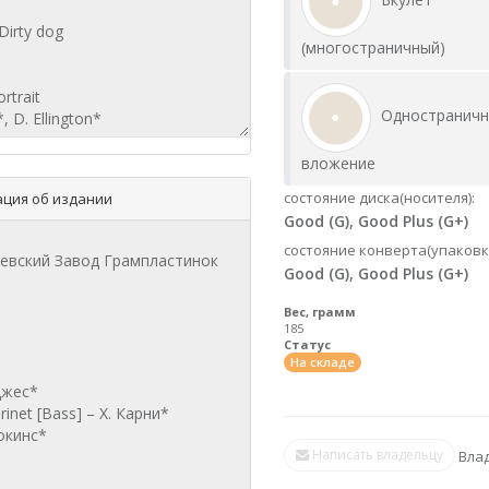
(многостраничный)
Одностранич
вложение
состояние диска(носителя):
ция об издании
Good (G), Good Plus (G+)
состояние конверта(упаковк
Good (G), Good Plus (G+)
Вес, грамм
185
Статус
На складе
Написать владельцу
Влад