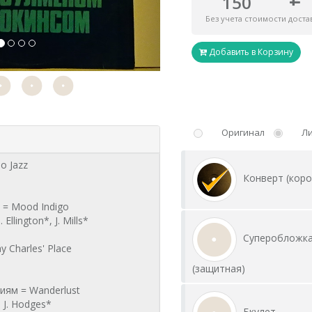
150
Без учета стоимости доста
Добавить в Корзину
Оригинал
Л
Конверт (коро
Суперобложк
(защитная)
Бкулет