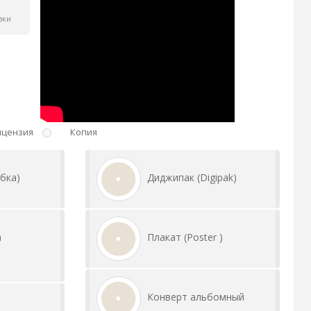
вки
ицензия
Копия
бка)
Диджипак (Digipak)
а
Плакат (Poster )
Конверт альбомный