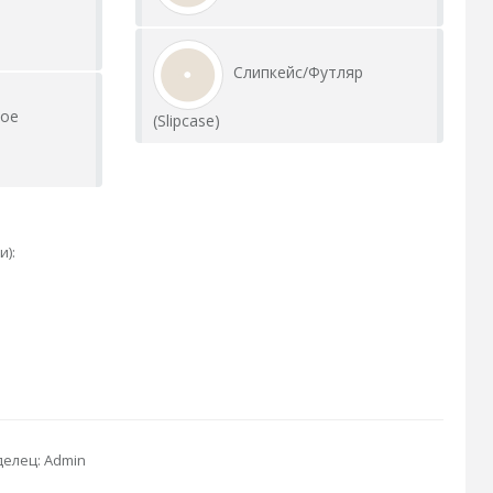
Слипкейс/Футляр
ное
(Slipcase)
и):
елец: Admin