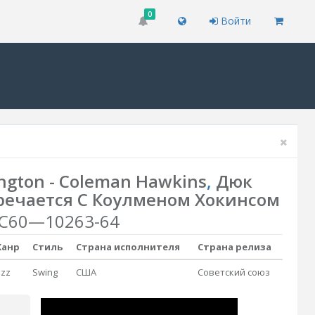
0
Войти
ington - Coleman Hawkins
,
Дюк
речается С Коулменом Хокинсом
С60—10263-64
анр
Стиль
Страна исполнителя
Страна релиза
azz
Swing
США
Советский союз