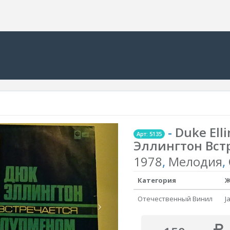
-
Duke Ell
Арт: 5135
Эллингтон Вст
1978
,
Мелодия
,
Категория
Ж
Отечественный Винил
J