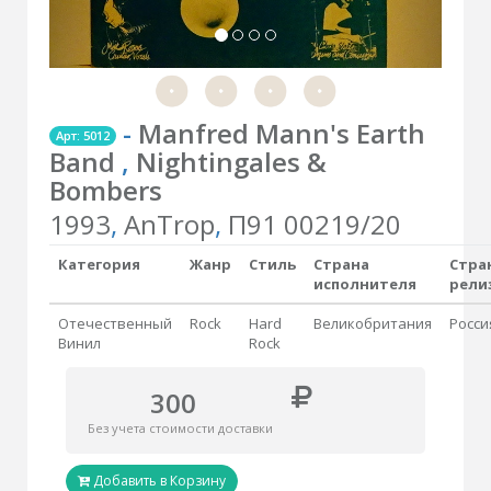
-
Manfred Mann's Earth
Арт: 5012
Band
,
Nightingales &
Bombers
1993
,
AnTrop
,
П91 00219/20
Категория
Жанр
Стиль
Страна
Стра
исполнителя
рели
Отечественный
Rock
Hard
Великобритания
Росси
Винил
Rock
300
Без учета стоимости доставки
Добавить в Корзину