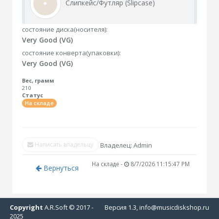
Слипкейс/Футляр (Slipcase)
состояние диска(носителя):
Very Good (VG)
состояние конверта(упаковки):
Very Good (VG)
Вес, грамм
210
Статус
На складе
Написать владельцу
Владелец: Admin
На складе -
8/7/2026 11:15:47 PM
Вернуться
Copyright
A.R.Soft © 2017 -
Версия 1.3, info@musicdiskshop.ru
2025