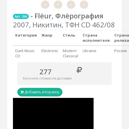
-
Flёur
,
Флёрография
Арт: 266
2007
,
Никитин
,
ТФН CD 462/08
Категория
Жанр
Стиль
Страна
Страна
исполнителя
релиза
Dark Music
Electronic
Modern
Ukraine
Россия
CD
Classical
277
Без учета стоимости доставки
Добавить в Корзину