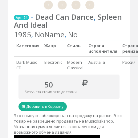
-
Dead Can Dance
,
Spleen
Арт: 24
And Ideal
1985
,
NoName
,
No
Категория
Жанр
Стиль
Страна
Страна
исполнителя
релиза
Dark Music
Electronic
Modern
Australia
Россия
CD
Classical
50
Без учета стоимости доставки
Добавить в Корзину
Этот выпуск заблокирован на продажу на рынке. Этот
товар не разрешено продавать на Musicdiskshop.
Указанная сумма является эквивалентом для
возможного обмена издания.