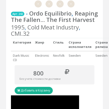
-
Ordo Equilibrio
,
Reaping
Арт: 242
The Fallen... The First Harvest
1995
,
Cold Meat Industry
,
CMI.32
Категория
Жанр
Стиль
Страна
Страна
исполнителя
релиза
Dark Music
Electronic
Neofolk
Sweden
Sweden
CD
800
Без учета стоимости доставки
Добавить в Корзину