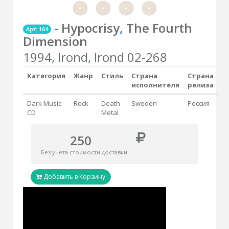
-
Hypocrisy
,
The Fourth
Арт: 164
Dimension
1994
,
Irond
,
Irond 02-268
Категория
Жанр
Стиль
Страна
Страна
исполнителя
релиза
Dark Music
Rock
Death
Sweden
Россия
CD
Metal
250
Без учета стоимости доставки
Добавить в Корзину