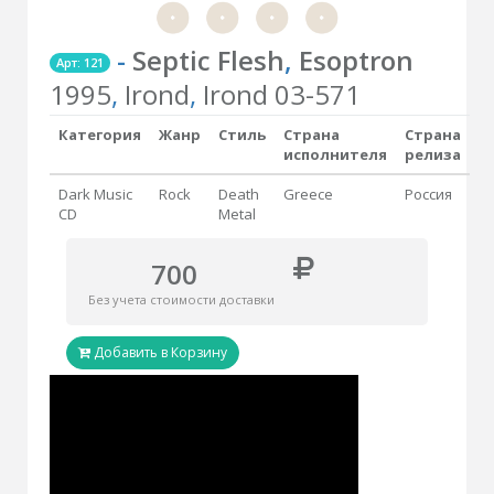
-
Septic Flesh
,
Esoptron
Арт: 121
1995
,
Irond
,
Irond 03-571
Категория
Жанр
Стиль
Страна
Страна
исполнителя
релиза
Dark Music
Rock
Death
Greece
Россия
CD
Metal
700
Без учета стоимости доставки
Добавить в Корзину