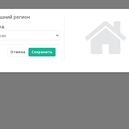
шний регион
од
Отмена
Сохранить