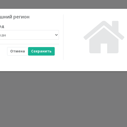
шний регион
од
Отмена
Сохранить