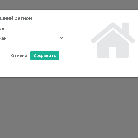
шний регион
од
Отмена
Сохранить