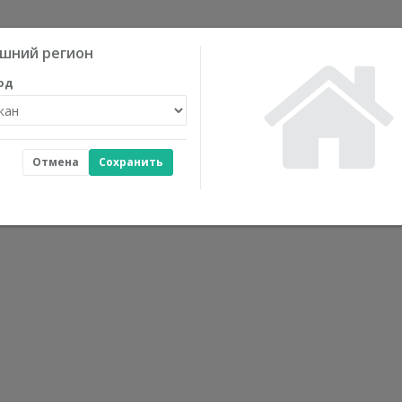
шний регион
од
Отмена
Сохранить