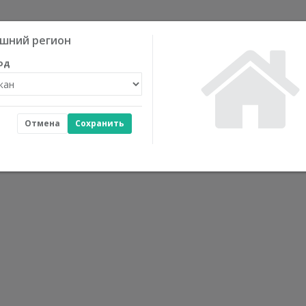
шний регион
од
Отмена
Сохранить