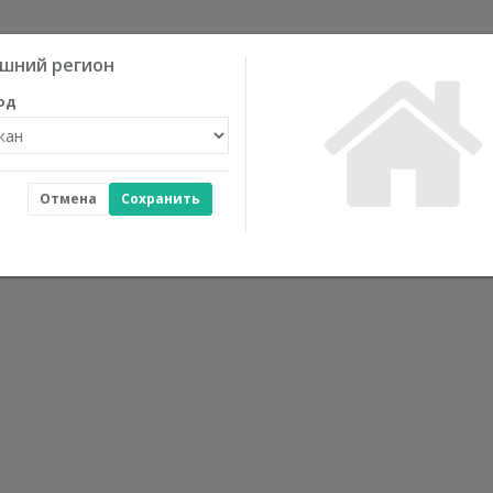
шний регион
од
Отмена
Сохранить