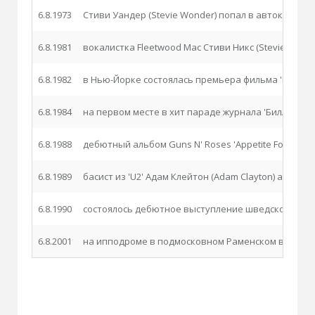
6.8.1973
Стиви Уандер (Stevie Wonder) попал в автокатастр
6.8.1981
вокалистка Fleetwood Mac Стиви Никс (Stevie Nicks)
6.8.1982
в Нью-Йорке состоялась премьера фильма 'Pink Flo
6.8.1984
на первом месте в хит параде журнала 'Биллборд' 
6.8.1988
дебютный альбом Guns N' Roses 'Appetite For Destr
6.8.1989
басист из 'U2' Адам Клейтон (Adam Clayton) аресто
6.8.1990
состоялось дебютное выступление шведского проек
6.8.2001
на ипподроме в подмосковном Раменском выступлен