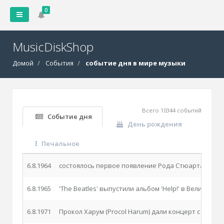
0
MusicDiskShop
Домой
События
событие дня в мире музыки
Всего 10344 событий
Событие дня
День рождения
Печальное
6.8.1964
состоялось первое появление Рода Стюарта (Rod St
6.8.1965
'The Beatles' выпустили альбом 'Help!' в Великобри
6.8.1971
Прокол Харум (Procol Harum) дали концерт с оркес