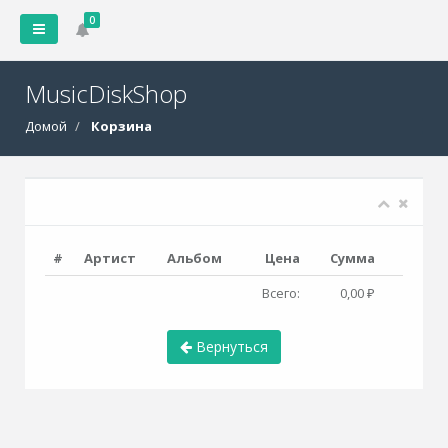
0
MusicDiskShop
Домой
Корзина
#
Артист
Альбом
Цена
Сумма
Всего:
0,00 ₽
Вернуться