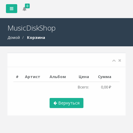
0
MusicDiskShop
Домой
Корзина
#
Артист
Альбом
Цена
Сумма
Всего:
0,00 ₽
Вернуться