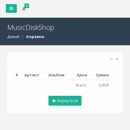
0
MusicDiskShop
Домой
Корзина
#
Артист
Альбом
Цена
Сумма
Всего:
0,00 ₽
Вернуться