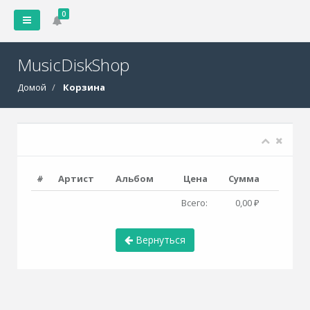
0
MusicDiskShop
Домой
Корзина
#
Артист
Альбом
Цена
Сумма
Всего:
0,00 ₽
Вернуться