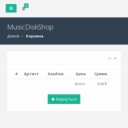
0
MusicDiskShop
Домой
Корзина
#
Артист
Альбом
Цена
Сумма
Всего:
0,00 ₽
Вернуться