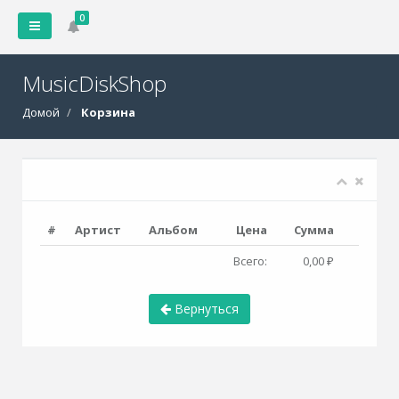
0
MusicDiskShop
Домой
Корзина
#
Артист
Альбом
Цена
Сумма
Всего:
0,00 ₽
Вернуться