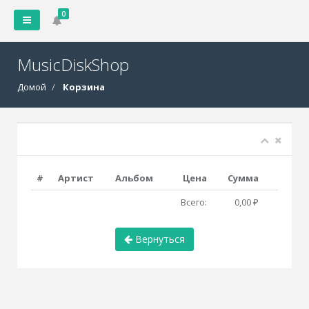
0
MusicDiskShop
Домой
Корзина
#
Артист
Альбом
Цена
Сумма
Всего:
0,00 ₽
Вернуться