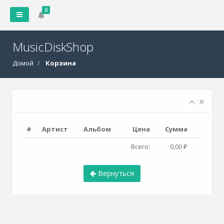
0
MusicDiskShop
Домой
Корзина
#
Артист
Альбом
Цена
Сумма
Всего:
0,00 ₽
Вернуться