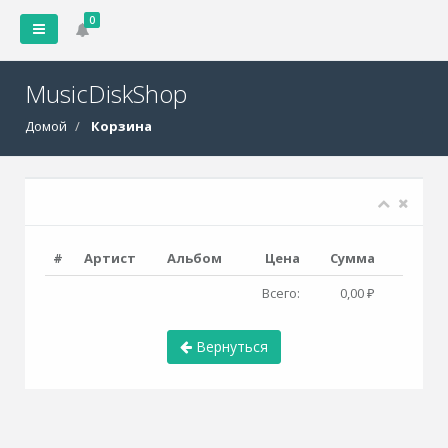
0
MusicDiskShop
Домой
Корзина
#
Артист
Альбом
Цена
Сумма
Всего:
0,00 ₽
Вернуться