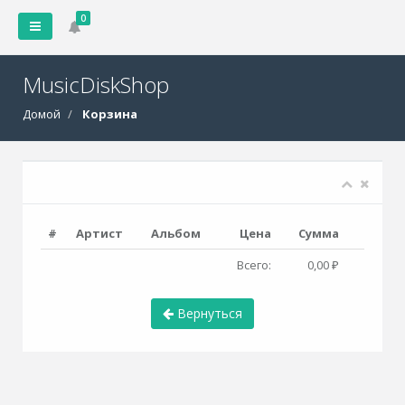
0
MusicDiskShop
Домой
Корзина
#
Артист
Альбом
Цена
Сумма
Всего:
0,00 ₽
Вернуться