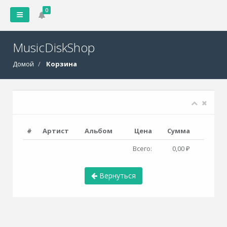
0
MusicDiskShop
Домой
Корзина
#
Артист
Альбом
Цена
Сумма
Всего:
0,00 ₽
Вернуться