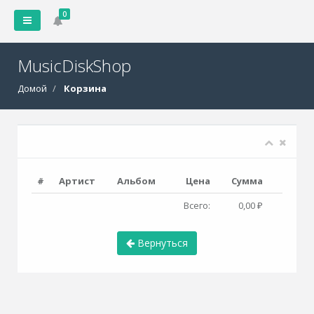
0
MusicDiskShop
Домой
Корзина
#
Артист
Альбом
Цена
Сумма
Всего:
0,00 ₽
Вернуться