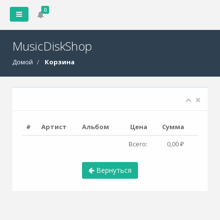
0
MusicDiskShop
Домой
Корзина
#
Артист
Альбом
Цена
Сумма
Всего:
0,00 ₽
Вернуться