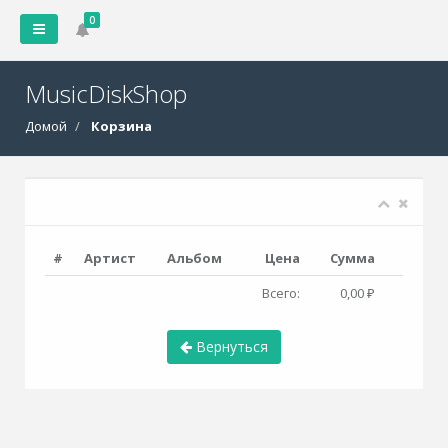
0
MusicDiskShop
Домой
Корзина
#
Артист
Альбом
Цена
Сумма
Всего:
0,00 ₽
Вернуться