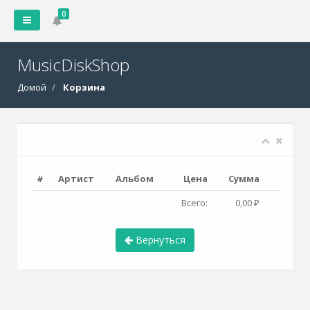
0
MusicDiskShop
Домой
Корзина
#
Артист
Альбом
Цена
Сумма
Всего:
0,00 ₽
Вернуться