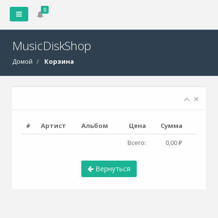
0
MusicDiskShop
Домой
Корзина
#
Артист
Альбом
Цена
Сумма
Всего:
0,00 ₽
Вернуться