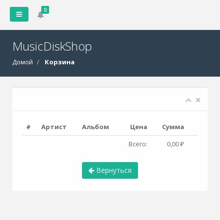
0
MusicDiskShop
Домой
Корзина
#
Артист
Альбом
Цена
Сумма
Всего:
0,00 ₽
Вернуться